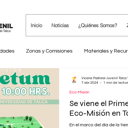
Inicio
Noticias
¿Quiénes Somos?
idades
Zonas y Comisiones
Materiales y Recu
il
Eco-Misión
Peregrinación Juvenil
Vocac
Vicaria Pastoral Juvenil Talca
7 abr 2024
1 min de lectur
Eco-Misión
costés
Se viene el Prim
Eco-Misión en T
En el marco del día de la tie