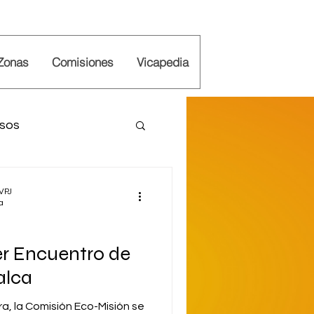
Zonas
Comisiones
Vicapedia
rsos
iones
Vicaría
 VPJ
a
er Encuentro de
alca
rra, la Comisión Eco-Misión se