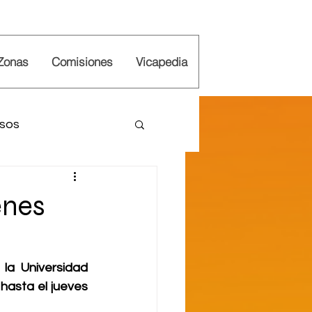
Zonas
Comisiones
Vicapedia
rsos
iones
Vicaría
enes
la Universidad 
hasta el jueves 