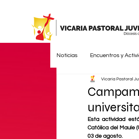
Noticias
Encuentros y Activ
Vicaria Pastoral Ju
Comunidades de Vida Juven
Campamen
universita
Misión ¡Alégrate!
Pente
Esta actividad está
Católica del Maule (
03 de agosto.