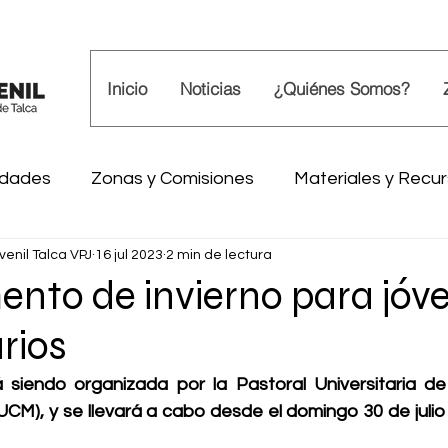
Inicio
Noticias
¿Quiénes Somos?
idades
Zonas y Comisiones
Materiales y Recu
venil Talca VPJ
16 jul 2023
2 min de lectura
il
Eco-Misión
Peregrinación Juvenil
Vocac
to de invierno para jóv
rios
costés
 siendo organizada por la Pastoral Universitaria de 
UCM), y se llevará a cabo desde el domingo 30 de julio 