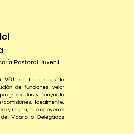
el
a
ría Pastoral Juvenil
a VPJ
, su función es la
ución de funciones, velar
s programadas y apoyar la
s/comisiones. Idealmente,
re y mujer), que apoyen el
del Vicario o Delegados