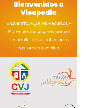
Bienvenidos a
Vicapedia
Encuentra AQUI los Recursos y
Materiales necesarios para el
desarrollo de tus actividades
pastorales juveniles.